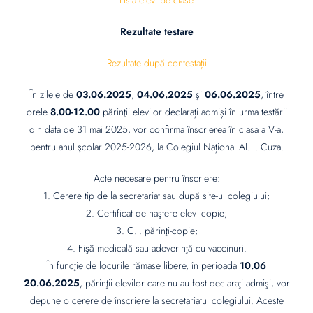
Lista elevi pe clase
Rezultate testare
Rezultate după contestații
În zilele de
03.06.2025
,
04.06.2025
şi
06.06.2025
, între
orele
8.00-12.00
părinţii elevilor declarați admiși în urma testării
din data de 31 mai 2025, vor confirma înscrierea în clasa a V-a,
pentru anul şcolar 2025-2026, la Colegiul Național Al. I. Cuza.
Acte necesare pentru înscriere:
1. Cerere tip de la secretariat sau după site-ul colegiului;
2. Certificat de naştere elev- copie;
3. C.I. părinţi-copie;
4. Fişă medicală sau adeverinţă cu vaccinuri.
În funcţie de locurile rămase libere, în perioada
10.06
20.06.2025
, părinţii elevilor care nu au fost declaraţi admişi, vor
depune o cerere de înscriere la secretariatul colegiului. Aceste