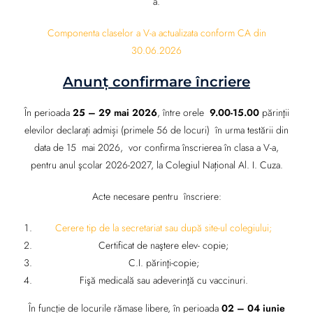
a.
Componenta claselor a V-a actualizata conform CA din
30.06.2026
Anunț confirmare încriere
În perioada
25 – 29 mai 2026
, între orele
9.00-15.00
părinţii
elevilor declarați admiși (primele 56 de locuri) în urma testării din
data de 15 mai 2026, vor confirma înscrierea în clasa a V-a,
pentru anul şcolar 2026-2027, la Colegiul Național Al. I. Cuza.
Acte necesare pentru înscriere:
Cerere tip de la secretariat sau după site-ul colegiului;
Certificat de naştere elev- copie;
C.I. părinţi-copie;
Fişă medicală sau adeverinţă cu vaccinuri.
În funcţie de locurile rămase libere, în perioada
02 – 04 iunie