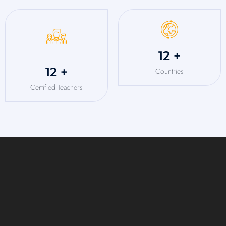
15
+
15
+
Countries
Certified Teachers