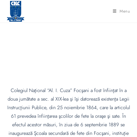
Menu
Istoric
Colegiul Naţional “Al. I. Cuza” Focşani a fost înfiinţat în a
doua jumătate a sec. al XIX-lea şi îşi datorează existenţa Legii
Instrucţiunii Publice, din 25 noiembrie 1864, care la articolul
61 prevedea înfiinţarea şcolilor de fete la oraşe şi sate. În
efectul acestor măsuri, în ziua de 6 septembrie 1889 se
inaugurează Şcoala secundară de fete din Focşani, instituţie