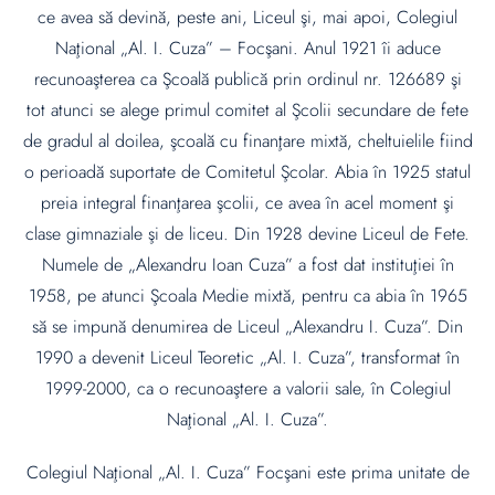
ce avea să devină, peste ani, Liceul şi, mai apoi, Colegiul
Naţional „Al. I. Cuza” – Focşani. Anul 1921 îi aduce
recunoaşterea ca Şcoală publică prin ordinul nr. 126689 şi
tot atunci se alege primul comitet al Şcolii secundare de fete
de gradul al doilea, şcoală cu finanţare mixtă, cheltuielile fiind
o perioadă suportate de Comitetul Şcolar. Abia în 1925 statul
preia integral finanţarea şcolii, ce avea în acel moment şi
clase gimnaziale şi de liceu. Din 1928 devine Liceul de Fete.
Numele de „Alexandru Ioan Cuza” a fost dat instituţiei în
1958, pe atunci Şcoala Medie mixtă, pentru ca abia în 1965
să se impună denumirea de Liceul „Alexandru I. Cuza”. Din
1990 a devenit Liceul Teoretic „Al. I. Cuza”, transformat în
1999-2000, ca o recunoaştere a valorii sale, în Colegiul
Naţional „Al. I. Cuza”.
Colegiul Naţional „Al. I. Cuza” Focşani este prima unitate de